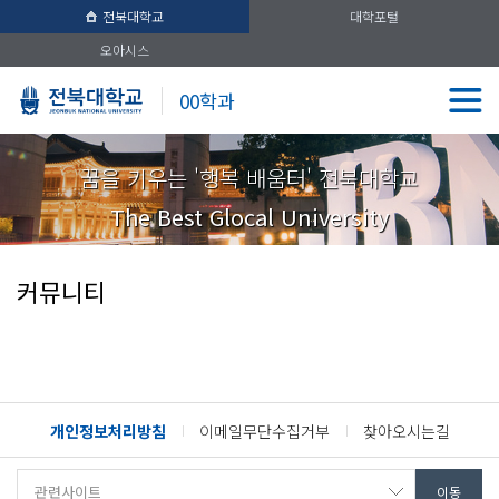
전북대학교
대학포털
오아시스
00학과
꿈을 키우는 '행복 배움터' 전북대학교
The Best Glocal University
커뮤니티
개인정보처리방침
이메일무단수집거부
찾아오시는길