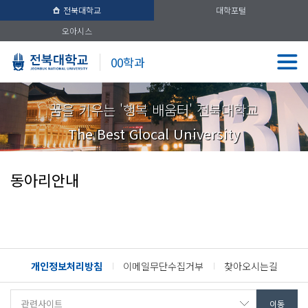
전북대학교
대학포털
오아시스
00학과
꿈을 키우는 '행복 배움터' 전북대학교
The Best Glocal University
동아리안내
개인정보처리방침
이메일무단수집거부
찾아오시는길