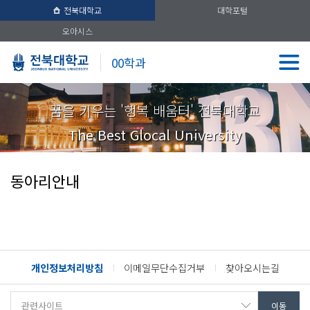
전북대학교
대학포털
오아시스
00학과
꿈을 키우는 '행복 배움터' 전북대학교
The Best Glocal University
동아리안내
개인정보처리방침
이메일무단수집거부
찾아오시는길