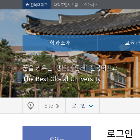
전북대학교
대학포털시스템
오아시스
학과소개
교육
꿈을 키우는 '행복 배움터' 전북대학교
The Best Glocal University
Site
로그인
로그인
Site