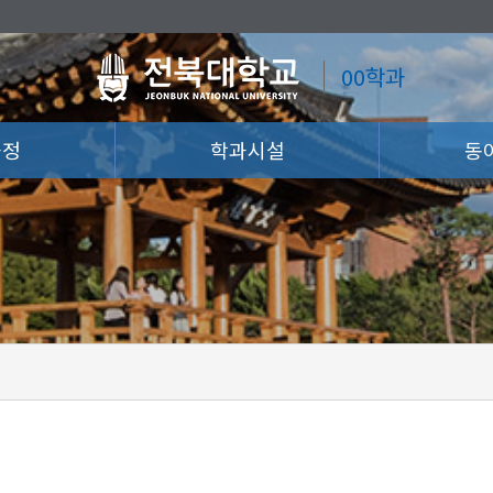
00학과
과정
학과시설
동