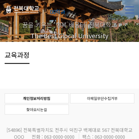
00학과
꿈을 키우는 '행복 배움터' 전북대학교
The Best Glocal University
교육과정
개인정보처리방침
이메일무단수집거부
찾아오시는길
[54896]
전북특별자치도 전주시 덕진구 백제대로 567 전북대학교
OOO
전화 : 063-0000-0000
팩스 : 063-0000-0000