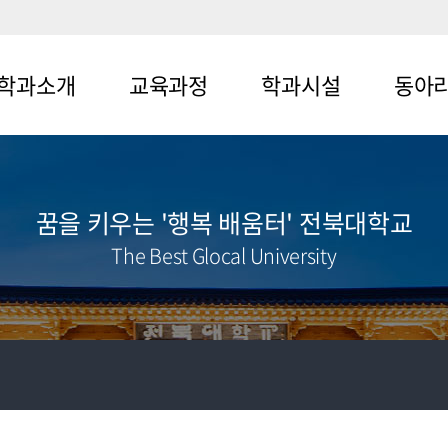
학과소개
교육과정
학과시설
동아
뉴1-1
메뉴2-1
메뉴3-1
메뉴4-1
뉴1-2
메뉴2-2
메뉴3-2
메뉴4-2
꿈을 키우는 '행복 배움터' 전북대학교
메뉴4-3
The Best Glocal University