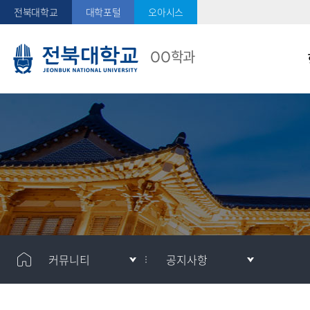
전북대학교
대학포털
오아시스
OO학과
메
메
커뮤니티
공지사항