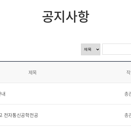
공지사항
제목
작
안내
총
학교 전자통신공학전공
총