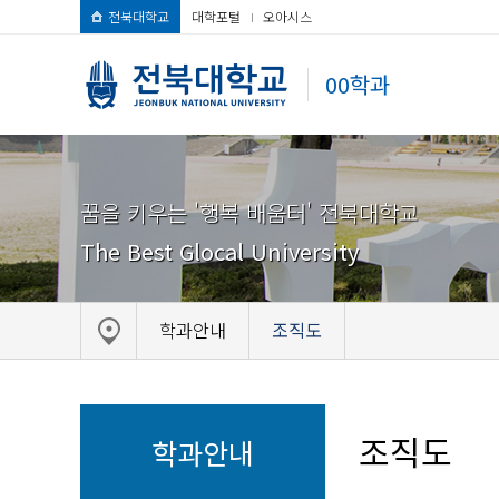
전북대학교
대학포털
오아시스
00학과
꿈을 키우는 '행복 배움터' 전북대학교
The Best Glocal University
학과안내
조직도
조직도
학과안내