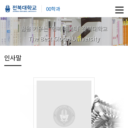
00학과
꿈을 키우는 '행복 배움터' 전북대학교
The Best Glocal University
인사말